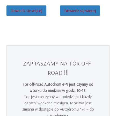
price
price
was:
is:
Dowiedz się więcej
Dowiedz się więcej
130.00 zł.
110.00 zł.
ZAPRASZAMY NA TOR OFF-
ROAD !!!
Tor off-road Autodrom 4×4 jest czynny od
wtorku do niedzieli w godz. 10-18.
Tor jest nieczynny w poniedziałki i każdy
ostatni weekend miesiąca. Możliwa jest
zmiana w dostępie do Autodromu 4×4 – do
uzgodnienia.