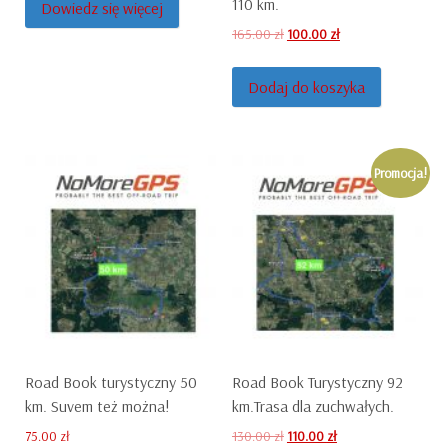
110 km.
Dowiedz się więcej
Original
Current
165.00
zł
100.00
zł
price
price
was:
is:
Dodaj do koszyka
165.00 zł.
100.00 zł.
Promocja!
Road Book turystyczny 50
Road Book Turystyczny 92
km. Suvem też można!
km.Trasa dla zuchwałych.
Original
Current
75.00
zł
130.00
zł
110.00
zł