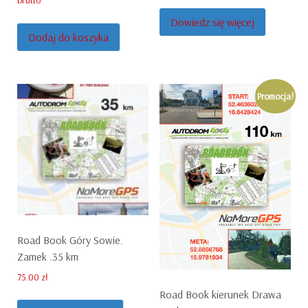
brutto
was:
is:
Dowiedz się więcej
150.00 zł.
110.00 zł.
Dodaj do koszyka
Promocja!
Road Book Góry Sowie.
Zamek .35 km
75.00
zł
Road Book kierunek Drawa