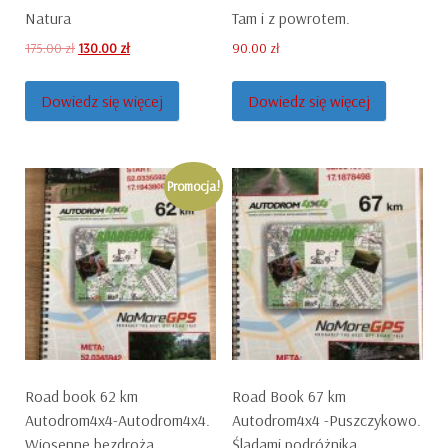
Natura
Tam i z powrotem.
Original
Current
175.00
zł
130.00
zł
90.00
zł
price
price
was:
is:
Dowiedz się więcej
Dowiedz się więcej
175.00 zł.
130.00 zł.
Promocja!
Road book 62 km
Road Book 67 km
Autodrom4x4-Autodrom4x4.
Autodrom4x4 -Puszczykowo.
Wiosenne bezdroża .
Śladami podróżnika .