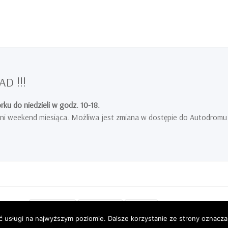
D !!!
ku do niedzieli w godz. 10-18.
tatni weekend miesiąca. Możliwa jest zmiana w dostępie do Autodromu
Facebook
Youtube
Flickr
ć usługi na najwyższym poziomie. Dalsze korzystanie ze strony oznacza,