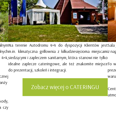
alnym
Na terenie Autodromu 4×4 do dyspozycji Klientów jest
Sala
lnych
m.in. klimatyczna grillownia z kilkudziesięcioma miejscami
z na
 4×4,
siedzącymi i zapleczem sanitarnym, która stanowi nie tylko
idealne zaplecze cateringowe, ale też znakomite miejsce
To w
do prezentacji, szkoleń i integracji.
prez
cznej
waru
ranży
Zobacz więcej o CATERINGU
Cent
atmo
kody,
a czy