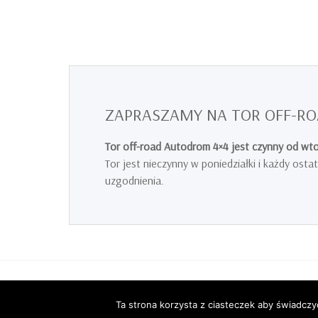
ZAPRASZAMY NA TOR OFF-ROA
Tor off-road Autodrom 4×4 jest czynny od wtor
Tor jest nieczynny w poniedziałki i każdy os
uzgodnienia.
© Autodrom4x4® Roman Wasik 2026
Ta strona korzysta z ciasteczek aby świadczy