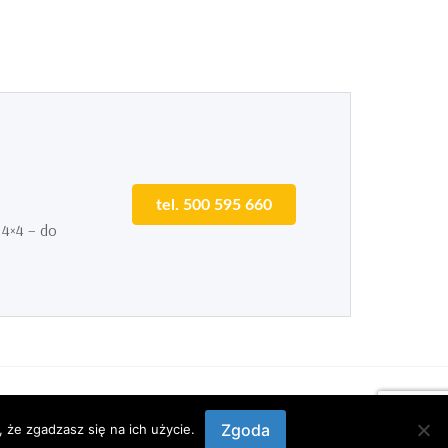
tel. 500 595 660
 4×4 – do
Samochodowe Centrum Szkoleniowo-Treningowe
Autodrom4x4®
Zgoda
 że zgadzasz się na ich użycie.